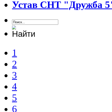
Устав СНТ "Дружба 5
1
2
3
4
5
6